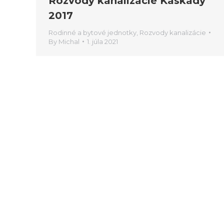
Rozvody kanalizácie Kaskády
2017
Rodinné a bytové jednotky
,
Rozvody kanalizácie
By
Michal
1. júla 2021