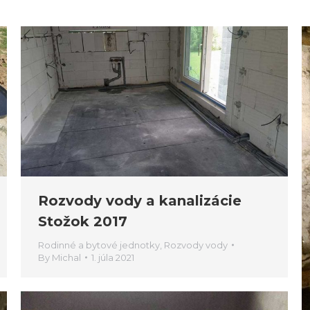
Rozvody vody a kanalizácie
Stožok 2017
Rodinné a bytové jednotky
,
Rozvody vody
By
Michal
1. júla 2021