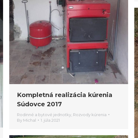
Kompletná realizácia kúrenia
Súdovce 2017
Rodinné a bytové jednotky
,
Rozvody kúrenia
By
Michal
1. júla 2021