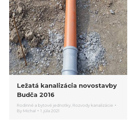
Ležatá kanalizácia novostavby
Budča 2016
Rodinné a bytové jednotky
,
Rozvody kanalizácie
By
Michal
1. júla 2021