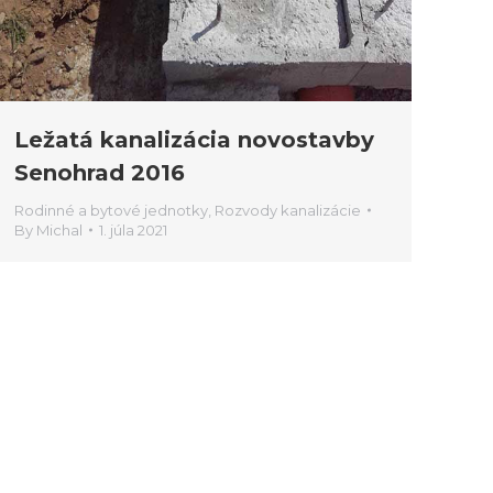
Ležatá kanalizácia novostavby
Senohrad 2016
Rodinné a bytové jednotky
,
Rozvody kanalizácie
By
Michal
1. júla 2021