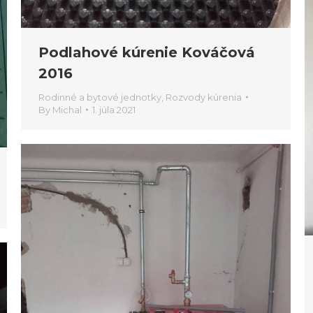
Podlahové kúrenie Kováčová
2016
Rodinné a bytové jednotky
,
Rozvody kúrenia
By
Michal
1. júla 2021