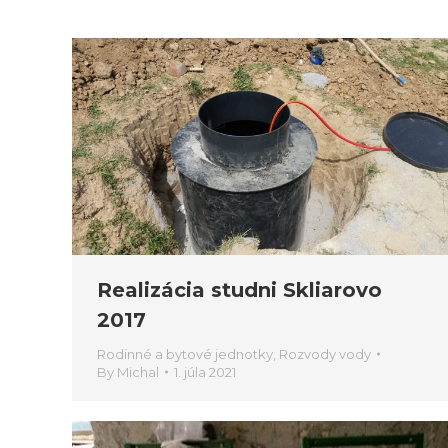
Realizácia studni Skliarovo
2017
Rodinné a bytové jednotky
,
Rozvody vody
By
Michal
1. júla 2021