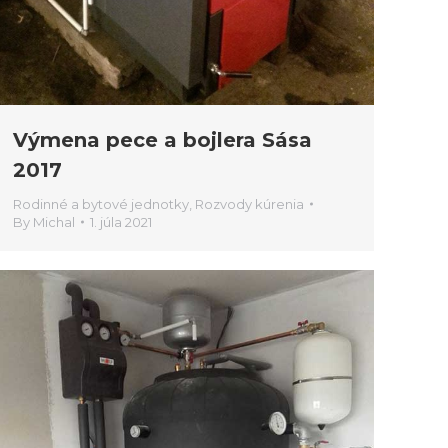
Výmena pece a bojlera Sása
2017
Rodinné a bytové jednotky
,
Rozvody kúrenia
By
Michal
1. júla 2021