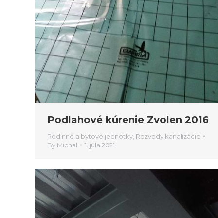
Podlahové kúrenie Zvolen 2016
Rodinné a bytové jednotky
,
Rozvody kanalizácie
By
Michal
1. júla 2021