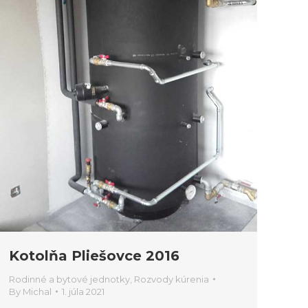
Kotolňa Pliešovce 2016
Rodinné a bytové jednotky
,
Rozvody kúrenia
By
Michal
1. júla 2021