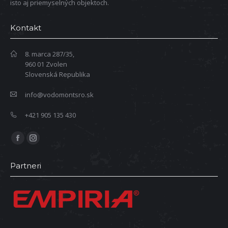
isto aj priemyselných objektoch.
Kontakt
8. marca 287/35,
960 01 Zvolen
Slovenská Republika
info@vodomontsro.sk
+421 905 135 430
Find us on:
Facebook
Instagram
page
page
Partneri
opens
opens
in
in
new
new
window
window