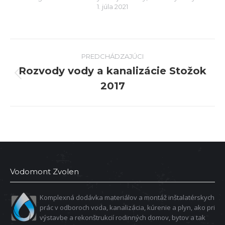
1. júla 2021
Album
PREDCHÁDZAJÚCI
navigation
Rozvody vody a kanalizácie Stožok
predchádzajúci
2017
album:
Vodomont Zvolen
Komplexná dodávka materiálov a montáž inštalatérskych
prác v odboroch voda, kanalizácia, kúrenie a plyn, ako pri
výstavbe a rekonštrukcií rodinných domov, bytov a tak