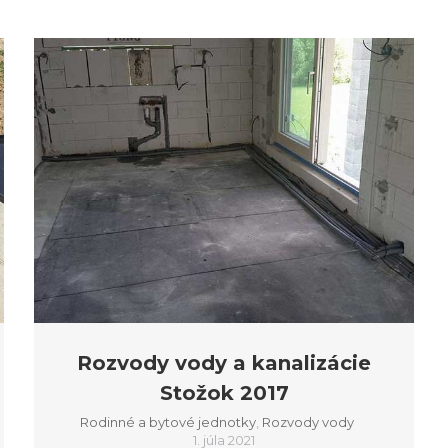
Rozvody vody a kanalizácie
Stožok 2017
Rodinné a bytové jednotky
,
Rozvody vody
1. júla 2021