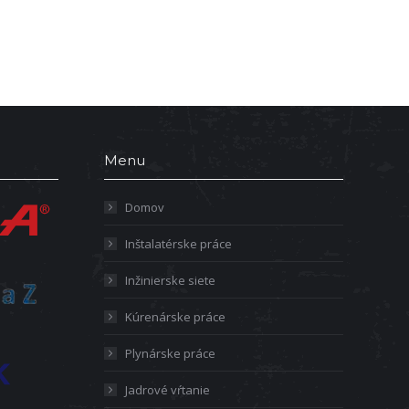
Menu
Domov
Inštalatérske práce
Inžinierske siete
Kúrenárske práce
Plynárske práce
Jadrové vŕtanie