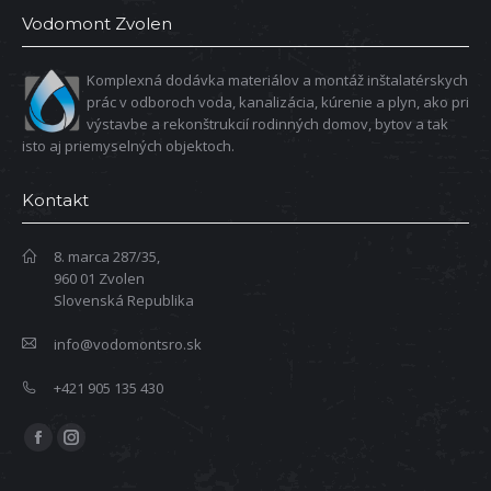
Vodomont Zvolen
Komplexná dodávka materiálov a montáž inštalatérskych
prác v odboroch voda, kanalizácia, kúrenie a plyn, ako pri
výstavbe a rekonštrukcií rodinných domov, bytov a tak
isto aj priemyselných objektoch.
Kontakt
8. marca 287/35,
960 01 Zvolen
Slovenská Republika
info@vodomontsro.sk
+421 905 135 430
Find us on:
Facebook
Instagram
page
page