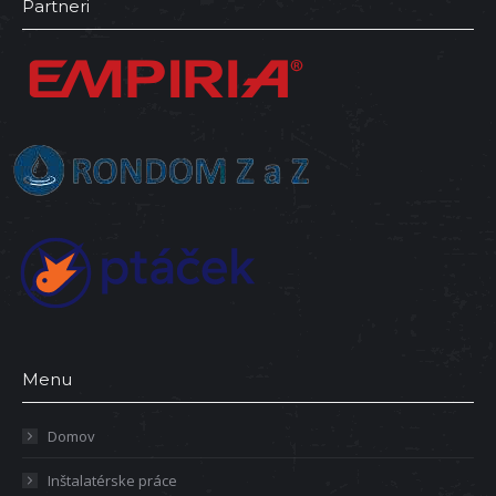
Partneri
opens
opens
in
in
new
new
window
window
Menu
Domov
Inštalatérske práce