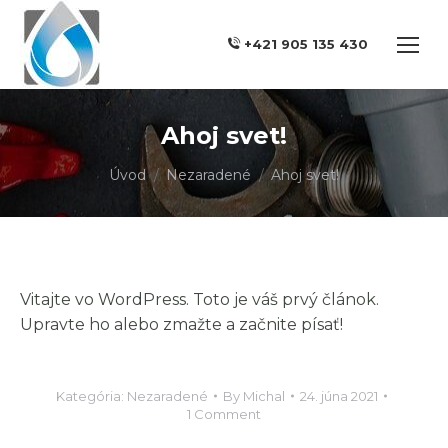
+421 905 135 430
Ahoj svet!
You are here:
Úvod
Nezaradené
Ahoj svet!
Vitajte vo WordPress. Toto je váš prvý článok.
Upravte ho alebo zmažte a začnite písať!
Kategória:
Nezaradené
By
Michal
24. júna 2021
1 Comment