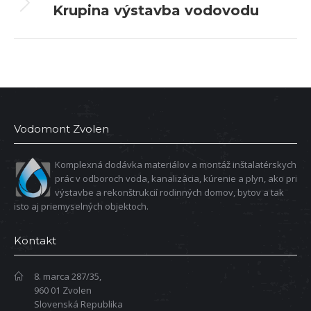
Krupina výstavba vodovodu
ďalší
album:
Vodomont Zvolen
Komplexná dodávka materiálov a montáž inštalatérskych
prác v odboroch voda, kanalizácia, kúrenie a plyn, ako pri
výstavbe a rekonštrukcií rodinných domov, bytov a tak
isto aj priemyselných objektoch.
Kontakt
8. marca 287/35,
960 01 Zvolen
Slovenská Republika