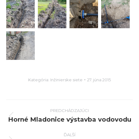
Kategória:
Inžinierske siete
27. júna 2015
Album
PREDCHÁDZAJÚCI
navigation
Horné Mladonice výstavba vodovodu
predchádzajúci
album:
ĎALŠÍ